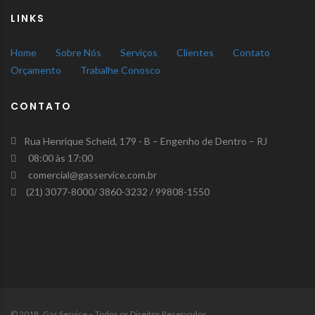
LINKS
Home
Sobre Nós
Serviços
Clientes
Contato
Orçamento
Trabalhe Conosco
CONTATO
Rua Henrique Scheid, 179 - B – Engenho de Dentro – RJ
08:00 às 17:00
comercial@gasservice.com.br
(21) 3077-8000/ 3860-3232 / 99808-1550
© 2018 Gas Service – Todos os Direitos Reservados