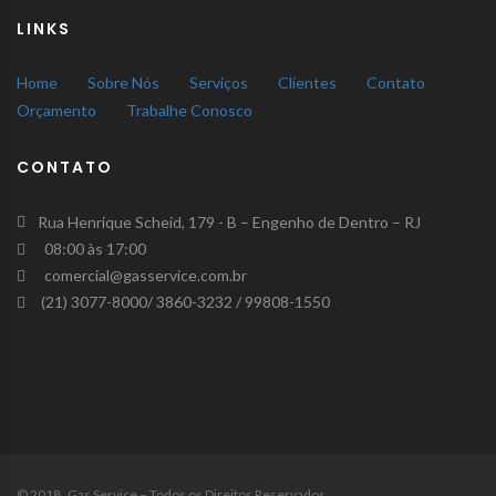
LINKS
Home
Sobre Nós
Serviços
Clientes
Contato
Orçamento
Trabalhe Conosco
CONTATO
Rua Henrique Scheid, 179 - B – Engenho de Dentro – RJ
08:00 às 17:00
comercial@gasservice.com.br
(21) 3077-8000/ 3860-3232 / 99808-1550
© 2018 Gas Service – Todos os Direitos Reservados