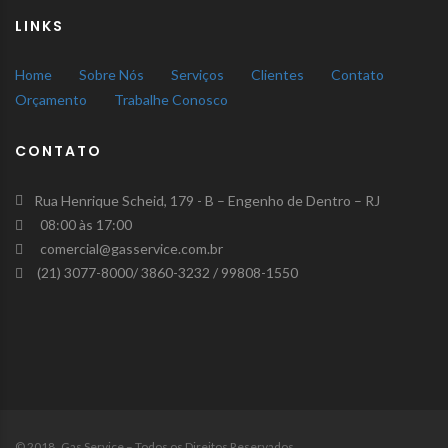
LINKS
Home
Sobre Nós
Serviços
Clientes
Contato
Orçamento
Trabalhe Conosco
CONTATO
Rua Henrique Scheid, 179 - B – Engenho de Dentro – RJ
08:00 às 17:00
comercial@gasservice.com.br
(21) 3077-8000/ 3860-3232 / 99808-1550
© 2018 Gas Service – Todos os Direitos Reservados